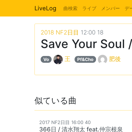
LiveLog
曲検索
ライブ
メンバー
デ
2018 NF2日目
12:00 18
Save Your Soul 
王
肥後
Vo
Pf&Cho
似ている曲
2017 NF2日目 16:00 40
366日 / 清水翔太 feat.仲宗根泉