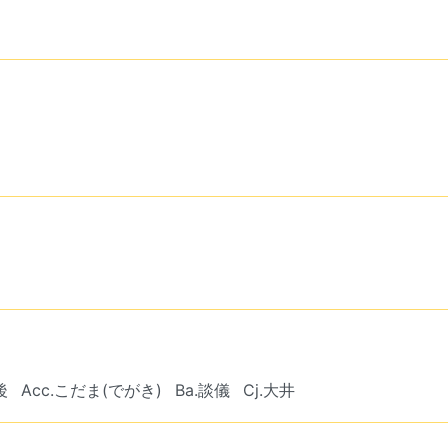
後
Acc.こだま(でがき)
Ba.談儀
Cj.大井