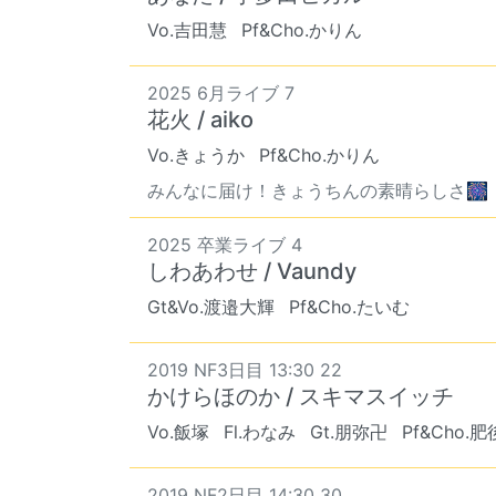
Vo.吉田慧
Pf&Cho.かりん
2025 6月ライブ 7
花火 / aiko
Vo.きょうか
Pf&Cho.かりん
みんなに届け！きょうちんの素晴らしさ🎆
2025 卒業ライブ 4
しわあわせ / Vaundy
Gt&Vo.渡邉大輝
Pf&Cho.たいむ
2019 NF3日目 13:30 22
かけらほのか / スキマスイッチ
Vo.飯塚
Fl.わなみ
Gt.朋弥卍
Pf&Cho.肥
2019 NF2日目 14:30 30