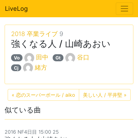
LiveLog
2018 卒業ライブ
9
強くなる人 / 山崎あおい
田中
谷口
Vo
Gt
緒方
Cj
«
恋のスーパーボール / aiko
美しい人 / 平井堅
»
似ている曲
2016 NF4日目 15:00 25