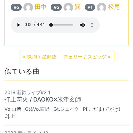
田中
巽
松尾
Vo
Vo
Pf
«
SUN / 星野源
チェリー / スピッツ
»
似ている曲
2018 新歓ライブ#2 1
打上花火 / DAOKO×米津玄師
Vo.山﨑
Gt&Vo.西野
Gt.ジェイク
Pf.こだま(でがき)
Cj.上
2023 新人ライブ 13