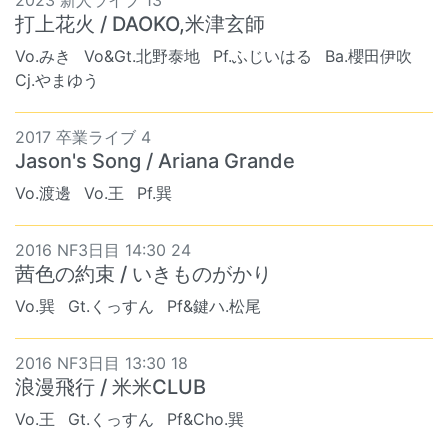
打上花火 / DAOKO,米津玄師
Vo.みき
Vo&Gt.北野泰地
Pf.ふじいはる
Ba.櫻田伊吹
Cj.やまゆう
2017 卒業ライブ 4
Jason's Song / Ariana Grande
Vo.渡邊
Vo.王
Pf.巽
2016 NF3日目 14:30 24
茜色の約束 / いきものがかり
Vo.巽
Gt.くっすん
Pf&鍵ハ.松尾
2016 NF3日目 13:30 18
浪漫飛行 / 米米CLUB
Vo.王
Gt.くっすん
Pf&Cho.巽