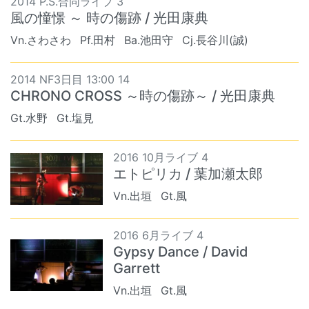
2014 P.S.合同ライブ 3
風の憧憬 ～ 時の傷跡 / 光田康典
Vn.さわさわ
Pf.田村
Ba.池田守
Cj.長谷川(誠)
2014 NF3日目 13:00 14
CHRONO CROSS ～時の傷跡～ / 光田康典
Gt.水野
Gt.塩見
2016 10月ライブ 4
エトピリカ / 葉加瀬太郎
Vn.出垣
Gt.風
2016 6月ライブ 4
Gypsy Dance / David
Garrett
Vn.出垣
Gt.風