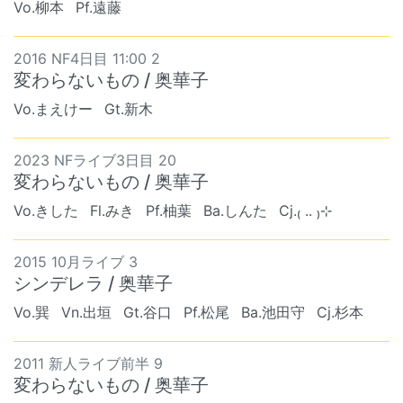
Vo.柳本
Pf.遠藤
2016 NF4日目 11:00 2
変わらないもの / 奥華子
Vo.まえけー
Gt.新木
2023 NFライブ3日目 20
変わらないもの / 奥華子
Vo.きした
Fl.みき
Pf.柚葉
Ba.しんた
Cj.₍ .. ₎⊹
2015 10月ライブ 3
シンデレラ / 奥華子
Vo.巽
Vn.出垣
Gt.谷口
Pf.松尾
Ba.池田守
Cj.杉本
2011 新人ライブ前半 9
変わらないもの / 奥華子