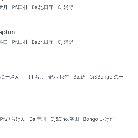
.伊丹
Pf.田村
Ba.池田守
Cj.浦野
lapton
.谷口
Pf.田村
Ba.池田守
Cj.浦野
のおにーさん！
Pf.もよ
鍵ハ.秋竹
Ba.鯛
Cj&Bongo.のー
Pf.ひらけん
Ba.荒川
Cj&Cho.濱田
Bongo.いけだ