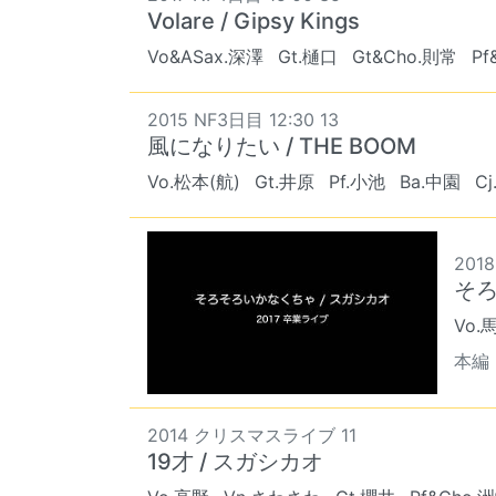
Volare / Gipsy Kings
Vo&ASax.深澤
Gt.樋口
Gt&Cho.則常
Pf
2015 NF3日目 12:30 13
風になりたい / THE BOOM
Vo.松本(航)
Gt.井原
Pf.小池
Ba.中園
C
201
そろ
Vo.
本編 
2014 クリスマスライブ 11
19才 / スガシカオ