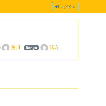
ログイン
荒川
緒方
Bongo