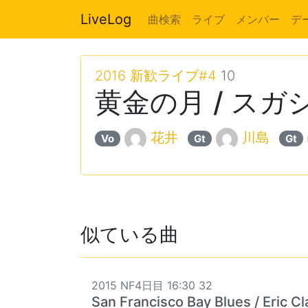
LiveLog
曲検索
ライブ
メンバー
デ
2016 新歓ライブ#4
10
黄金の月 / スガ
花井
川島
Vo
Gt
Gt
似ている曲
2015 NF4日目 16:30 32
San Francisco Bay Blues / Eric C