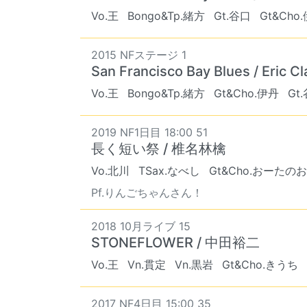
Vo.王
Bongo&Tp.緒方
Gt.谷口
Gt&Cho
2015 NFステージ 1
San Francisco Bay Blues / Eric C
Vo.王
Bongo&Tp.緒方
Gt&Cho.伊丹
Gt
2019 NF1日目 18:00 51
長く短い祭 / 椎名林檎
Vo.北川
TSax.なべし
Gt&Cho.おーた
Pf.りんごちゃんさん！
2018 10月ライブ 15
STONEFLOWER / 中田裕二
Vo.王
Vn.貫定
Vn.黒岩
Gt&Cho.きうち
2017 NF4日目 15:00 35