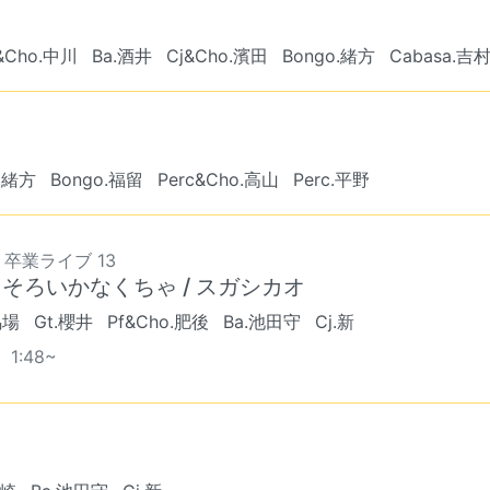
&Cho.中川
Ba.酒井
Cj&Cho.濱田
Bongo.緒方
Cabasa.吉村
j.緒方
Bongo.福留
Perc&Cho.高山
Perc.平野
8 卒業ライブ 13
そろいかなくちゃ / スガシカオ
馬場
Gt.櫻井
Pf&Cho.肥後
Ba.池田守
Cj.新
1:48~