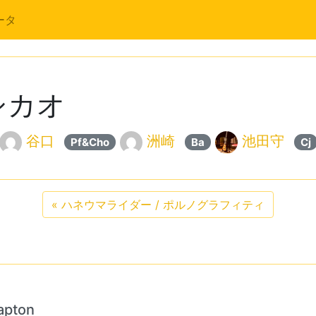
ータ
シカオ
谷口
洲崎
池田守
Pf&Cho
Ba
Cj
«
ハネウマライダー / ポルノグラフィティ
lapton