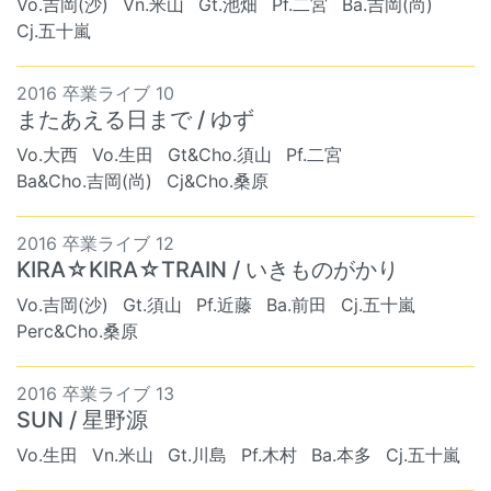
Vo.吉岡(沙)
Vn.米山
Gt.池畑
Pf.二宮
Ba.吉岡(尚)
Cj.五十嵐
2016 卒業ライブ 10
またあえる日まで / ゆず
Vo.大西
Vo.生田
Gt&Cho.須山
Pf.二宮
Ba&Cho.吉岡(尚)
Cj&Cho.桑原
2016 卒業ライブ 12
KIRA☆KIRA☆TRAIN / いきものがかり
Vo.吉岡(沙)
Gt.須山
Pf.近藤
Ba.前田
Cj.五十嵐
Perc&Cho.桑原
2016 卒業ライブ 13
SUN / 星野源
Vo.生田
Vn.米山
Gt.川島
Pf.木村
Ba.本多
Cj.五十嵐