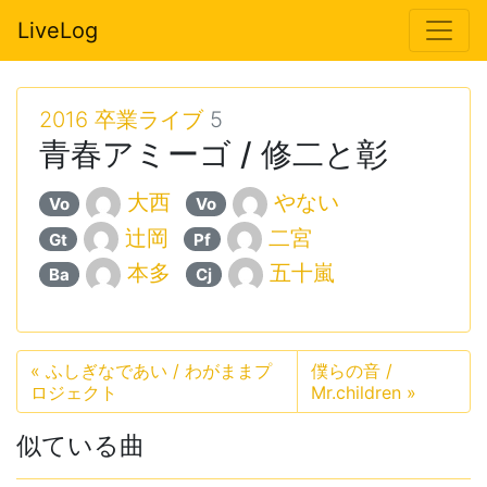
LiveLog
2016 卒業ライブ
5
青春アミーゴ / 修二と彰
大西
やない
Vo
Vo
辻岡
二宮
Gt
Pf
本多
五十嵐
Ba
Cj
«
ふしぎなであい / わがままプ
僕らの音 /
ロジェクト
Mr.children
»
似ている曲