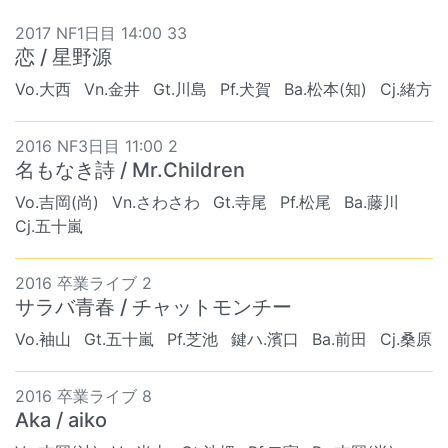
2017 NF1日目 14:00 33
恋 / 星野源
Vo.大西
Vn.金井
Gt.川島
Pf.犬賀
Ba.松本(知)
Cj.緒方
2016 NF3日目 11:00 2
名もなき詩 / Mr.Children
Vo.吉岡(尚)
Vn.さわさわ
Gt.寺尾
Pf.松尾
Ba.藤川
Cj.五十嵐
2016 卒業ライブ 2
サラバ青春 / チャットモンチー
Vo.袖山
Gt.五十嵐
Pf.芝池
鍵ハ.濱口
Ba.前田
Cj.桑原
2016 卒業ライブ 8
Aka / aiko