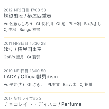
2012 NF2日目 17:00 53
螺旋階段 / 椿屋四重奏
Vo.佐藤もじろう
Gt.長谷川
Gt.趙
Pf.玉利
Ba.みよし
Cj.中樋
Bongo.福留
2011 NF3日目 15:30 28
綴り / 椿屋四重奏
Gt&Vo.望月
Gt.藤賀
2019 NF1日目 18:00 50
LADY / Official髭男dism
Vo.平井(力)
Gt.ざき。
Pf.有道
Ba.八木
Cj.荒川
2017 新歓ライブ#5 2
チョコレイト・ディスコ / Perfume