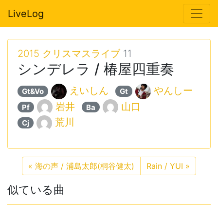
LiveLog
2015 クリスマスライブ
11
シンデレラ / 椿屋四重奏
えいしん
やんしー
Gt&Vo
Gt
岩井
山口
Pf
Ba
荒川
Cj
«
海の声 / 浦島太郎(桐谷健太)
Rain / YUI
»
似ている曲