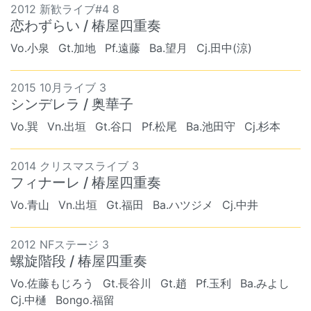
2012 新歓ライブ#4 8
恋わずらい / 椿屋四重奏
Vo.小泉
Gt.加地
Pf.遠藤
Ba.望月
Cj.田中(涼)
2015 10月ライブ 3
シンデレラ / 奥華子
Vo.巽
Vn.出垣
Gt.谷口
Pf.松尾
Ba.池田守
Cj.杉本
2014 クリスマスライブ 3
フィナーレ / 椿屋四重奏
Vo.青山
Vn.出垣
Gt.福田
Ba.ハツジメ
Cj.中井
2012 NFステージ 3
螺旋階段 / 椿屋四重奏
Vo.佐藤もじろう
Gt.長谷川
Gt.趙
Pf.玉利
Ba.みよし
Cj.中樋
Bongo.福留