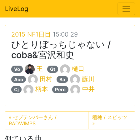
LiveLog
2015 NF1日目
15:00 29
ひとりぼっちじゃない /
coba&宮沢和史
王
樋口
Vo
Gt
田村
藤川
Acc
Ba
柄本
中井
Cj
Perc
«
セプテンバーさん /
稲穂 / スピッツ
RADWIMPS
»
似ている曲