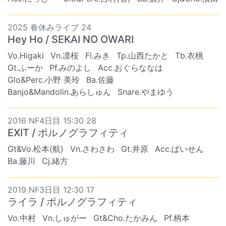
2025 春休みライブ 24
Hey Ho / SEKAI NO OWARI
Vo.Higaki
Vn.凛桜
Fl.みき
Tp.山西たかと
Tb.衣桃
Gt.ふーか
Pf.みのよし
Acc.おぐらななは
Glo&Perc.小野 美玲
Ba.佐藤
Banjo&Mandolin.あらしゅん
Snare.やまゆう
2016 NF4日目 15:30 28
EXIT / ポルノグラフィティ
Gt&Vo.松本(航)
Vn.さわさわ
Gt.井原
Acc.ぱいせん
Ba.藤川
Cj.緒方
2019 NF3日目 12:30 17
ライラ / ポルノグラフィティ
Vo.中村
Vn.しゅがー
Gt&Cho.たかみん
Pf.柄本