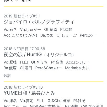
2019 新歓ライブ#5 1
ジョバイロ / ポルノグラフィティ
Vo.石？
Vn.しゅがー
Gt.藤原
Pf.津野
Acc.こだま(でがき)
Ba.つめ
Cj.しょーご
Perc.のー
2018 NF3日目 17:00 58
夜空の涙 / HurtIG
（オリジナル曲）
Vo.肥後
Fl.山
Gt.きうち
Pf.高佐
Acc.にっしー
Ba.飯塚
Cj.濱田
Perc&Cho.のー
Marimba.大井
歌詞
2018 新歓ライブ#3 10
YUME日和 / 島谷ひとみ
Vo.津名
Vn.貫定
Fl.山
Gt&Cho.田家
Pf.けそ
Acc.にっしー
Glo&Perc.吉村(智)
Ba.酒井
Cj&Cho.濱田