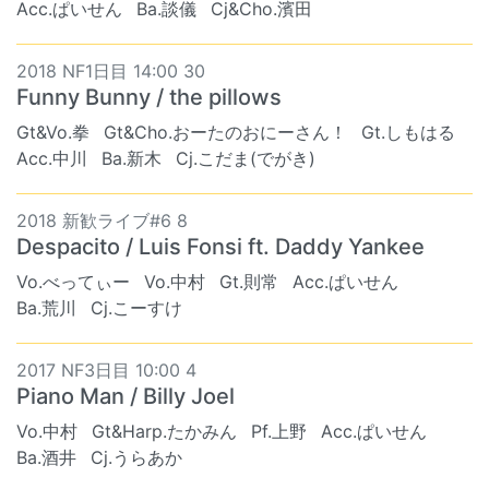
Acc.ぱいせん
Ba.談儀
Cj&Cho.濱田
2018 NF1日目 14:00 30
Funny Bunny / the pillows
Gt&Vo.拳
Gt&Cho.おーたのおにーさん！
Gt.しもはる
Acc.中川
Ba.新木
Cj.こだま(でがき)
2018 新歓ライブ#6 8
Despacito / Luis Fonsi ft. Daddy Yankee
Vo.べってぃー
Vo.中村
Gt.則常
Acc.ぱいせん
Ba.荒川
Cj.こーすけ
2017 NF3日目 10:00 4
Piano Man / Billy Joel
Vo.中村
Gt&Harp.たかみん
Pf.上野
Acc.ぱいせん
Ba.酒井
Cj.うらあか