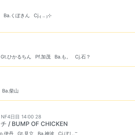
Ba.くぼきん
Cj.₍ .. ₎⊹
Gt.ひかるちん
Pf.加茂
Ba.も。
Cj.石？
Ba.柴山
 NF4日目 14:00 28
 / BUMP OF CHICKEN
Vo.伊丹
Gt.見立
Ba.神波
Cj.ぼしこ