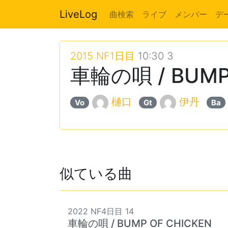
LiveLog
曲検索
ライブ
メンバー
デ
2015 NF1日目
10:30 3
車輪の唄 / BUMP
樋口
伊丹
Vo
Gt
Ba
似ている曲
2022 NF4日目 14
車輪の唄 / BUMP OF CHICKEN