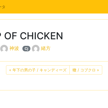
ータ
 OF CHICKEN
神波
緒方
Cj
«
年下の男の子 / キャンディーズ
轍 / コブクロ
»