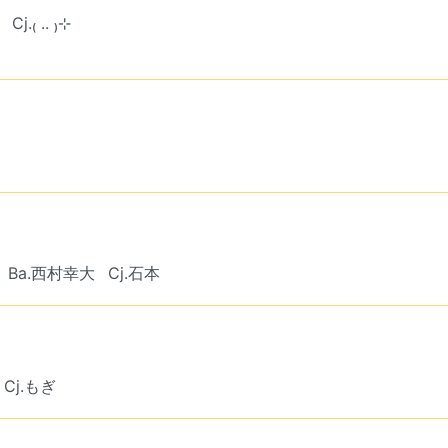
Cj.₍ .. ₎⊹
Ba.西村幸大
Cj.石本
Cj.もぎ