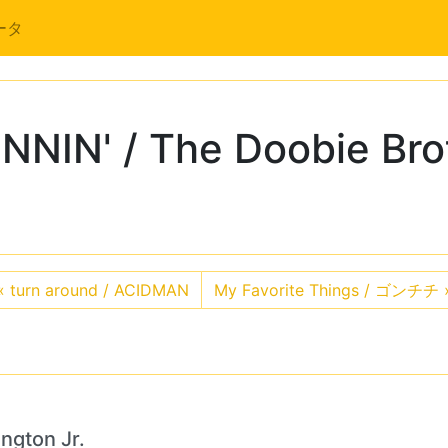
ータ
NIN' / The Doobie Bro
«
turn around / ACIDMAN
My Favorite Things / ゴンチチ
ngton Jr.