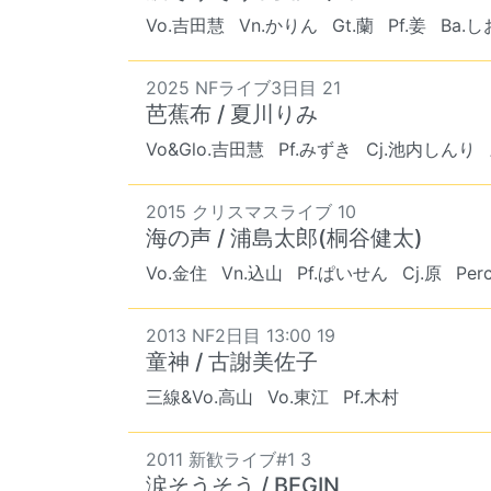
Vo.吉田慧
Vn.かりん
Gt.蘭
Pf.姜
Ba.
2025 NFライブ3日目 21
芭蕉布 / 夏川りみ
Vo&Glo.吉田慧
Pf.みずき
Cj.池内しんり
2015 クリスマスライブ 10
海の声 / 浦島太郎(桐谷健太)
Vo.金住
Vn.込山
Pf.ぱいせん
Cj.原
Pe
2013 NF2日目 13:00 19
童神 / 古謝美佐子
三線&Vo.高山
Vo.東江
Pf.木村
2011 新歓ライブ#1 3
涙そうそう / BEGIN