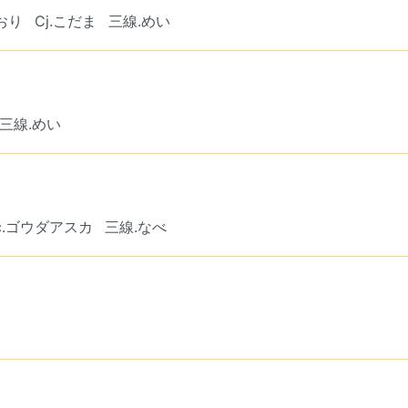
しおり
Cj.こだま
三線.めい
三線.めい
rc.ゴウダアスカ
三線.なべ