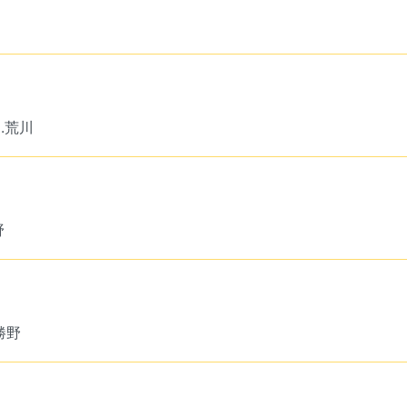
j.荒川
野
.勝野