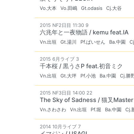
Vo.大本
Vo.田嶋
Gt.odasis
Cj.大谷
2015 NF2日目 11:30 9
六兆年と一夜物語 / kemu feat.IA
Vn.出垣
Gt.湯川
Pf.ぱいせん
Ba.中園
C
2015 6月ライブ 3
千本桜 / 黒うさP feat.初音ミク
Vn.出垣
Gt.大坪
Pf.小池
Ba.中園
Cj.勝
2015 NF3日目 14:00 22
The Sky of Sadness / 猫叉Master
Vn.さわさわ
Vn.出垣
Pf.堀
Ba.中園
Cj
2014 10月ライブ 7
イマジン / USAGI