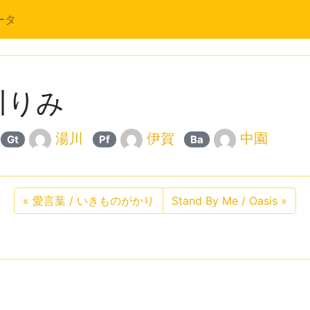
ータ
川りみ
湯川
伊賀
中園
Gt
Pf
Ba
«
愛言葉 / いきものがかり
Stand By Me / Oasis
»