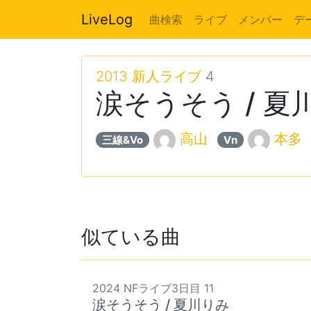
LiveLog
曲検索
ライブ
メンバー
デ
2013 新人ライブ
4
涙そうそう / 夏
高山
本多
三線&Vo
Vn
似ている曲
2024 NFライブ3日目 11
涙そうそう / 夏川りみ