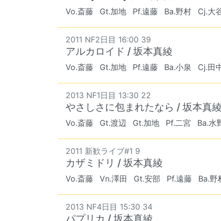
Vo.斎藤
Gt.加地
Pf.遠藤
Ba.野村
Cj.大
2011 NF2日目 16:00 39
アルカロイド / 坂本真綾
Vo.斎藤
Gt.加地
Pf.遠藤
Ba.小泉
Cj.田
2013 NF1日目 13:30 22
やさしさに包まれたなら / 坂本真
Vo.斎藤
Gt.渡辺
Gt.加地
Pf.二宮
Ba.水
2011 新歓ライブ#1 9
カザミドリ / 坂本真綾
Vo.斎藤
Vn.澤田
Gt.安部
Pf.遠藤
Ba.野
2013 NF4日目 15:30 34
パプリカ / 坂本真綾