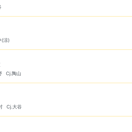
谷
中(涼)
綾
野
Cj.陶山
村
Cj.大谷