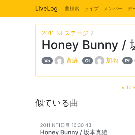
LiveLog
曲検索
ライブ
メンバー
デ
2011 NFステージ
2
Honey Bunny 
斎藤
加地
Vo
Gt
Pf
«
To B
似ている曲
2011 NF1日目 16:30 43
Honey Bunny / 坂本真綾