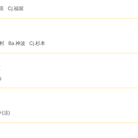
田原
Cj.福留
田村
Ba.神波
Cj.杉本
衣
山
中(涼)