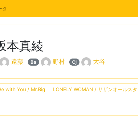
ータ
/ 坂本真綾
遠藤
野村
大谷
Ba
Cj
e with You / Mr.Big
LONELY WOMAN / サザンオールス