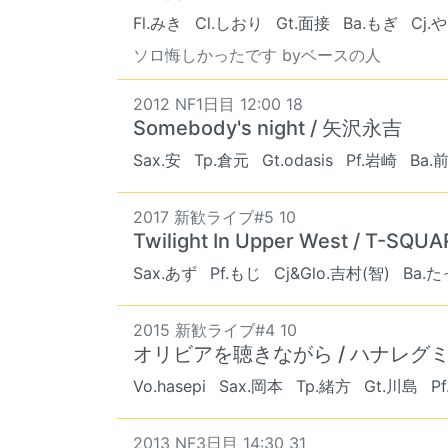
Fl.みき
Cl.しおり
Gt.面接
Ba.もぎ
Cj.
ソロ悔しかったです byベースの人
2012 NF1日目 12:00 18
Somebody's night / 矢沢永吉
Sax.安
Tp.倉元
Gt.odasis
Pf.岩崎
Ba.
2017 新歓ライブ#5 10
Twilight In Upper West / T-SQUA
Sax.あず
Pf.もじ
Cj&Glo.吉村(智)
Ba.
2015 新歓ライブ#4 10
オリビアを聴きながら / ハナレグ
Vo.hasepi
Sax.岡本
Tp.緒方
Gt.川島
P
2013 NF3日目 14:30 31