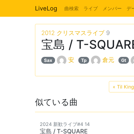
LiveLog
曲検索
ライブ
メンバー
デ
2012 クリスマスライブ
9
宝島 / T-SQUAR
安
倉元
Sax
Tp
Gt
«
Til Kin
似ている曲
2024 新歓ライブ#4 14
宝島 / T-SQUARE