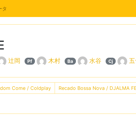
ータ
E
辻岡
木村
水谷
五
Pf
Ba
Cj
gdom Come / Coldplay
Recado Bossa Nova / DJALMA F