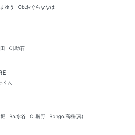
やまゆう
Ob.おぐらななは
前田
Cj.助石
RE
たっくん
ミ
f.堀
Ba.水谷
Cj.勝野
Bongo.高橋(真)