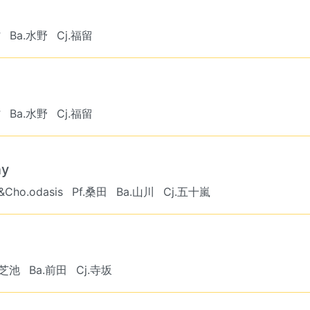
村
Ba.水野
Cj.福留
村
Ba.水野
Cj.福留
ny
&Cho.odasis
Pf.桑田
Ba.山川
Cj.五十嵐
.芝池
Ba.前田
Cj.寺坂