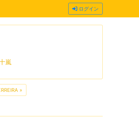
ログイン
十嵐
ERREIRA
»