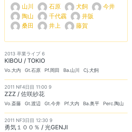
山川
石原
犬飼
今井
陶山
千代靏
井阪
桑田
井上
藤賀
2013 卒業ライブ 6
KIBOU / TOKIO
Vo.大内
Gt.石原
Pf.岡田
Ba.山川
Cj.犬飼
2011 NF4日目 11:00 9
ZZZ / 佐咲紗花
Vo.斎藤
Gt.渡辺
Gt.今井
Pf.大内
Ba.奥平
Perc.陶山
2011 NF3日目 12:30 9
勇気１００％ / 光GENJI