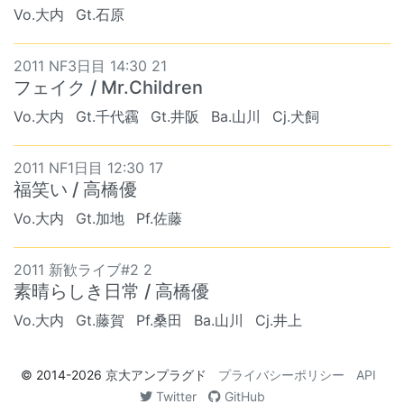
Vo.大内
Gt.石原
2011 NF3日目 14:30 21
フェイク / Mr.Children
Vo.大内
Gt.千代靏
Gt.井阪
Ba.山川
Cj.犬飼
2011 NF1日目 12:30 17
福笑い / 高橋優
Vo.大内
Gt.加地
Pf.佐藤
2011 新歓ライブ#2 2
素晴らしき日常 / 高橋優
Vo.大内
Gt.藤賀
Pf.桑田
Ba.山川
Cj.井上
© 2014-2026
京大アンプラグド
プライバシーポリシー
API
Twitter
GitHub