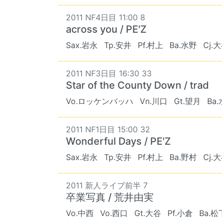
2011 NF4日目 11:00 8
across you / PE'Z
Sax.岩永
Tp.安井
Pf.村上
Ba.水野
Cj.
2011 NF3日目 16:30 33
Star of the County Down / trad
Vo.ロッケンバッハ
Vn.川口
Gt.望月
Ba
2011 NF1日目 15:00 32
Wonderful Days / PE'Z
Sax.岩永
Tp.安井
Pf.村上
Ba.野村
Cj.
2011 新人ライブ前半 7
卒業写真 / 荒井由実
Vo.中西
Vo.西口
Gt.大谷
Pf.小倉
Ba.松