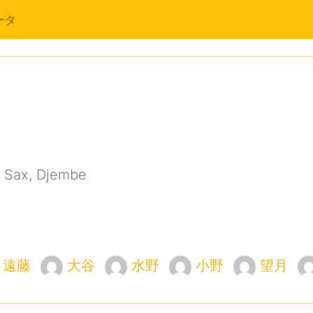
ータ
 Sax, Djembe
遠藤
大谷
水野
小野
望月