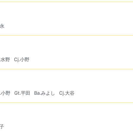
岩永
a.水野
Cj.小野
b.小野
Gt.平田
Ba.みよし
Cj.大谷
金子