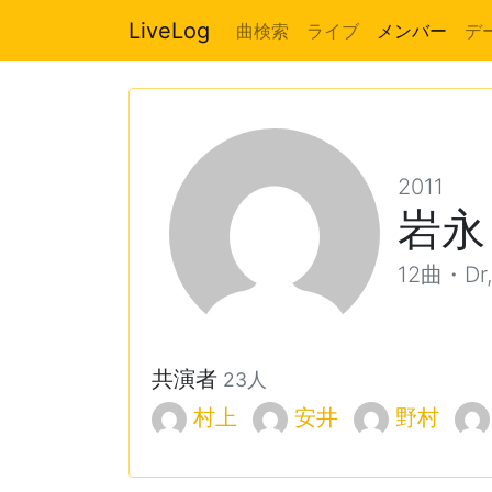
LiveLog
曲検索
ライブ
メンバー
デ
2011
岩永
12曲・Dr,
共演者
23人
村上
安井
野村