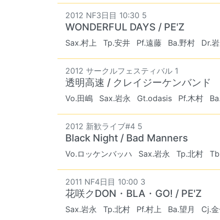
2012 NF3日目 10:30 5
WONDERFUL DAYS / PE'Z
Sax.村上
Tp.安井
Pf.遠藤
Ba.野村
Dr.
2012 サークルフェスティバル 1
透明高速 / クレイジーケンバンド
Vo.田嶋
Sax.岩永
Gt.odasis
Pf.木村
B
2012 新歓ライブ#4 5
Black Night / Bad Manners
Vo.ロッケンバッハ
Sax.岩永
Tp.北村
T
2011 NF4日目 10:00 3
花咲クDON・BLA・GO! / PE'Z
Sax.岩永
Tp.北村
Pf.村上
Ba.望月
Cj.