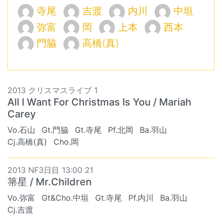
寺尾
吉渡
内川
中垣
弥富
岡
上本
西本
門脇
高橋(真)
2013 クリスマスライブ 1
All I Want For Christmas Is You / Mariah
Carey
Vo.石山
Gt.門脇
Gt.寺尾
Pf.北岡
Ba.羽山
Cj.高橋(真)
Cho.岡
2013 NF3日目 13:00 21
箒星 / Mr.Children
Vo.弥富
Gt&Cho.中垣
Gt.寺尾
Pf.内川
Ba.羽山
Cj.吉渡