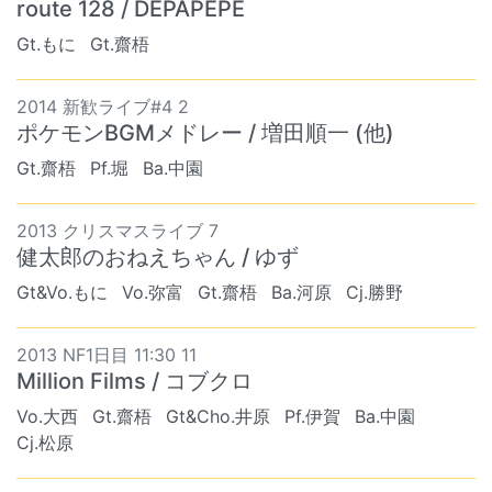
route 128 / DEPAPEPE
Gt.もに
Gt.齋梧
2014 新歓ライブ#4 2
ポケモンBGMメドレー / 増田順一 (他)
Gt.齋梧
Pf.堀
Ba.中園
2013 クリスマスライブ 7
健太郎のおねえちゃん / ゆず
Gt&Vo.もに
Vo.弥富
Gt.齋梧
Ba.河原
Cj.勝野
2013 NF1日目 11:30 11
Million Films / コブクロ
Vo.大西
Gt.齋梧
Gt&Cho.井原
Pf.伊賀
Ba.中園
Cj.松原