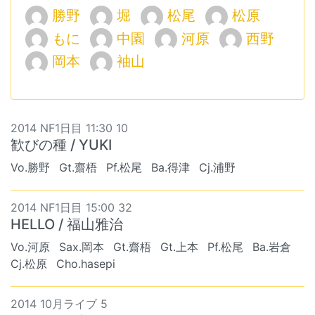
勝野
堀
松尾
松原
もに
中園
河原
西野
岡本
袖山
2014 NF1日目 11:30 10
歓びの種 / YUKI
Vo.勝野
Gt.齋梧
Pf.松尾
Ba.得津
Cj.浦野
2014 NF1日目 15:00 32
HELLO / 福山雅治
Vo.河原
Sax.岡本
Gt.齋梧
Gt.上本
Pf.松尾
Ba.岩倉
Cj.松原
Cho.hasepi
2014 10月ライブ 5