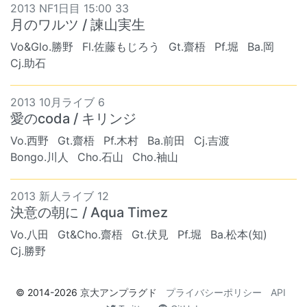
2013 NF1日目 15:00 33
月のワルツ / 諫山実生
Vo&Glo.勝野
Fl.佐藤もじろう
Gt.齋梧
Pf.堀
Ba.岡
Cj.助石
2013 10月ライブ 6
愛のcoda / キリンジ
Vo.西野
Gt.齋梧
Pf.木村
Ba.前田
Cj.吉渡
Bongo.川人
Cho.石山
Cho.袖山
2013 新人ライブ 12
決意の朝に / Aqua Timez
Vo.八田
Gt&Cho.齋梧
Gt.伏見
Pf.堀
Ba.松本(知)
Cj.勝野
© 2014-2026
京大アンプラグド
プライバシーポリシー
API