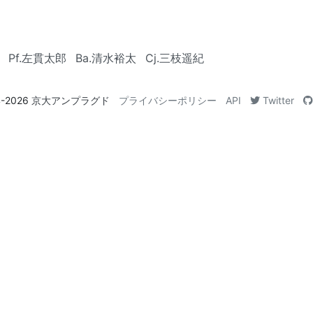
Pf.左貫太郎
Ba.清水裕太
Cj.三枝遥紀
4-2026
京大アンプラグド
プライバシーポリシー
API
Twitter