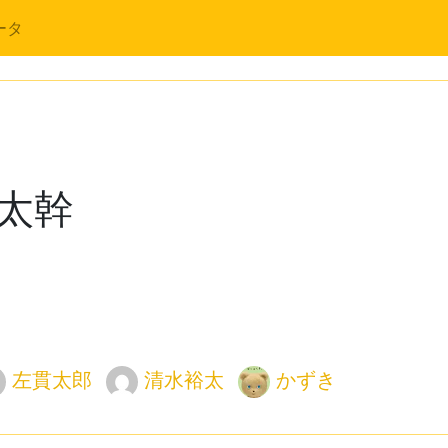
ータ
太幹
左貫太郎
清水裕太
かずき