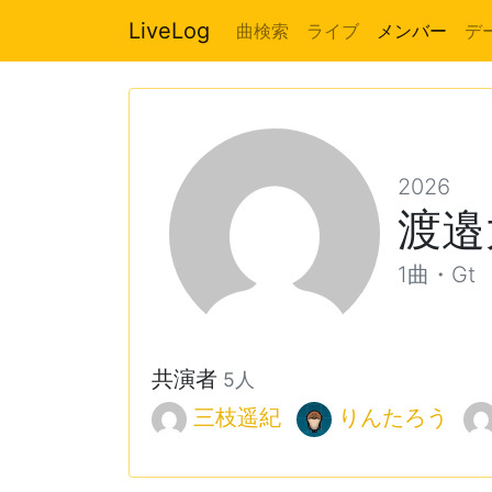
LiveLog
曲検索
ライブ
メンバー
デ
2026
渡邉
1曲・Gt
共演者
5人
三枝遥紀
りんたろう