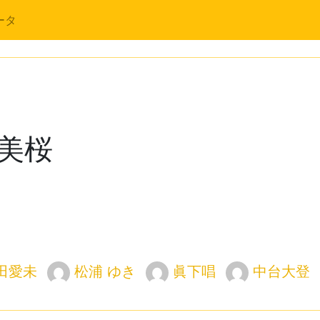
ータ
美桜
田愛未
松浦 ゆき
眞下唱
中台大登