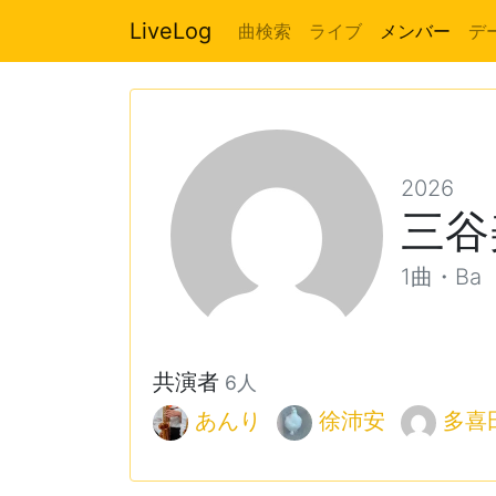
LiveLog
曲検索
ライブ
メンバー
デ
2026
三谷
1曲・Ba
共演者
6人
あんり
徐沛安
多喜