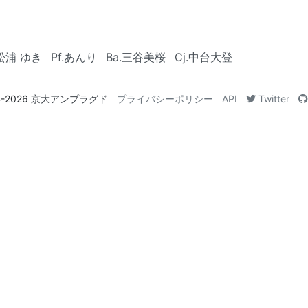
.松浦 ゆき
Pf.あんり
Ba.三谷美桜
Cj.中台大登
4-2026
京大アンプラグド
プライバシーポリシー
API
Twitter