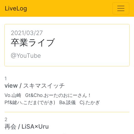
LiveLog
2021/03/27
卒業ライブ
@YouTube
1
view / スキマスイッチ
Vo.山崎
Gt&Cho.おーたのおにーさん！
Pf&鍵ハ.こだま(でがき)
Ba.談儀
Cj.たかぎ
2
再会 / LiSA×Uru