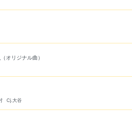
弘
（オリジナル曲）
村
Cj.大谷