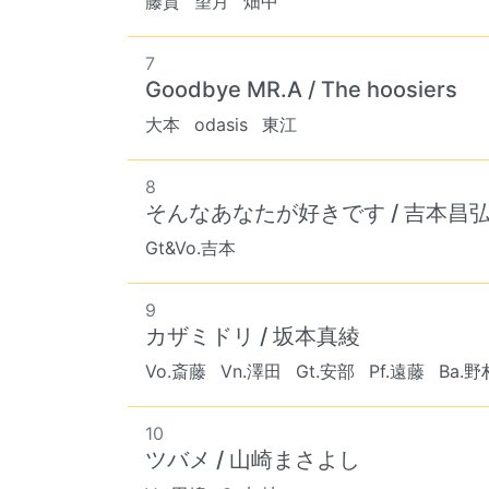
藤賀
望月
畑中
7
Goodbye MR.A / The hoosiers
大本
odasis
東江
8
そんなあなたが好きです / 吉本昌
Gt&Vo.吉本
9
カザミドリ / 坂本真綾
Vo.斎藤
Vn.澤田
Gt.安部
Pf.遠藤
Ba.野
10
ツバメ / 山崎まさよし