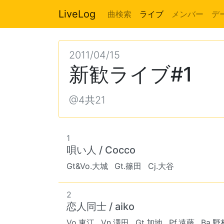
LiveLog
曲検索
ライブ
メンバー
デ
2011/04/15
新歓ライブ#1
@4共21
1
唄い人 / Cocco
Gt&Vo.大城
Gt.篠田
Cj.大谷
2
恋人同士 / aiko
Vo.東江
Vn.澤田
Gt.加地
Pf.遠藤
Ba.野