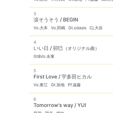
3
涙そうそう / BEGIN
Vo.大本
Vo.田嶋
Gt.odasis
Cj.大谷
4
いい日 / 卯巳
（オリジナル曲）
Gt&Vo.永東
5
First Love / 宇多田ヒカル
Vo.東江
Gt.加地
Pf.遠藤
6
Tomorrow's way / YUI